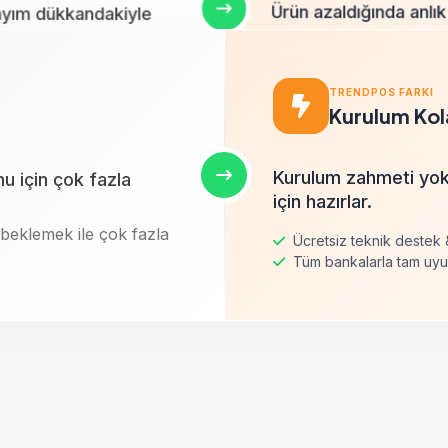
hatırlatma.
n gerçek finansal
Açıklama metni.
Ürün azaldığında anlık
sayım dükkandakiyle
Otomatik gün sonu raporu
%100 doğruluk payı
er sayfaları ile asla
WhatsApp'tan Bilgi Al
Müşteri bazlı borç limiti
Kritik stok uyarı sistemi
ÇEVRIMIÇI
SMS ile güvenli ödeme bağ
zi boşa harcarsınız.
Çoklu depo yönetimi
kar.
TRENDPOS FARKI
Kurulum Kola
Kurulum zahmeti yok,
 için çok fazla
için hazırlar.
beklemek ile çok fazla
Ücretsiz teknik destek 
Tüm bankalarla tam uy