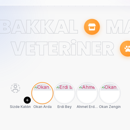
BAKKAL
M
VETERiNER
Sizde Katılın
Okan Arda
Erdi Bey
Ahmet Erdem
Okan Zengin