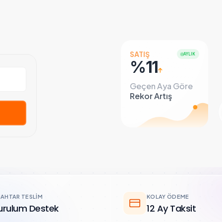
SATIŞ
AYLIK
%25
Geçen Aya Göre
Rekor Artış
AHTAR TESLIM
KOLAY ÖDEME
urulum Destek
12 Ay Taksit