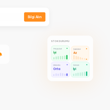
Bilgi Alın
STOK DURUMU
Meşrubat
Şarküteri
İyi
Az
Çikolata
İçecek
Orta
Yüksek