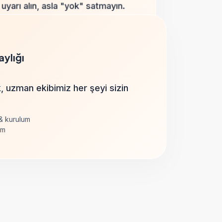
 uyarı alın, asla "yok" satmayın.
lantısı
ylığı
 uzman ekibimiz her şeyi sizin
& kurulum
um