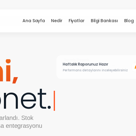
Ana Sayfa
Nedir
Fiyatlar
Bilgi Bankası
Blog
ı,
Haftalık Raporunuz Hazır
Yeni Ürün Eklendi
Performans detaylarını inceleyebilirsiniz
Katalog sistemde başarıyla güncellendi
net.
arlandı. Stok
kasa entegrasyonu