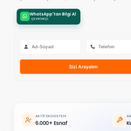
WhatsApp'tan Bilgi Al
ÇEVRIMIÇI
Sizi Arayalım
AKTIF EKOSISTEM
AN
6.000+ Esnaf
K