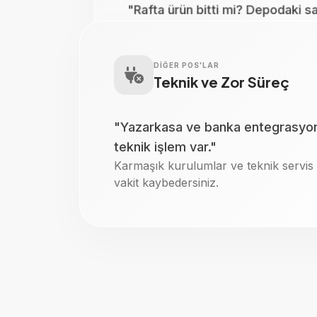
Gözden kaçan giderler işletmenizi
sayfasındaydı?"
"Rafta ürün bitti mi? Depodaki 
tablosunu görmenizi engeller.
Unutulan alacaklar ve kaybolan deft
uyuşmuyor."
uğraşmayın!
Sayım yaparak zamanınızı ve enerjini
Üstelik hata ve uyuşmazlıklar can sı
DİĞER POS'LAR
Teknik ve Zor Süreç
"Yazarkasa ve banka entegrasyonu
teknik işlem var."
Karmaşık kurulumlar ve teknik servis 
vakit kaybedersiniz.