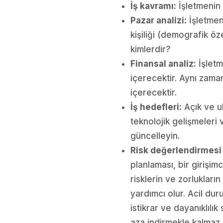
İş kavramı:
İşletmenin 
Pazar analizi:
İşletmen
kişiliği (demografik öze
kimlerdir?
Finansal analiz:
İşletm
içerecektir. Aynı zam
içerecektir.
İş hedefleri:
Açık ve ula
teknolojik gelişmeleri 
güncelleyin.
Risk değerlendirmesi
planlaması, bir girişim
risklerin ve zorlukları
yardımcı olur. Acil dur
istikrar ve dayanıklılı
aza indirmekle kalmaz,