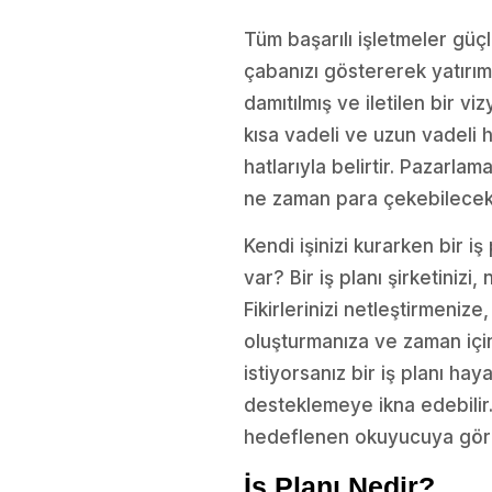
Tüm başarılı işletmeler güçlü
çabanızı göstererek yatırımcı
damıtılmış ve iletilen bir vi
kısa vadeli ve uzun vadeli 
hatlarıyla belirtir. Pazarlam
ne zaman para çekebilecekle
Kendi işinizi kurarken bir i
var? Bir iş planı şirketiniz
Fikirlerinizi netleştirmenize
oluşturmanıza ve zaman içind
istiyorsanız bir iş planı hay
desteklemeye ikna edebilir.
hedeflenen okuyucuya göre
İş Planı Nedir?