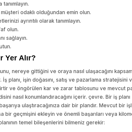
a tanımlayın.
n müşteri odaklı olduğundan emin olun.
lerinizi ayrıntılı olarak tanımlayın.
af olun.
anı sağlayın.
tutun.
r Yer Alır?
duğunu, nereye gittiğini ve oraya nasıl ulaşacağını kapsa
. İş planı, işin doğasını, satış ve pazarlama stratejisini 
elirtir ve öngörülen kar ve zarar tablosunu ve mevcut 
sini nasıl konumlandıracağını içerir. çevre. Bir iş planı 
şarıya ulaştıracağınıza dair bir plandır. Mevcut bir işl
sa bir geçmişini ekleyin ve önemli başarıları veya kilome
planının temel bileşenlerini bilmeniz gerekir: