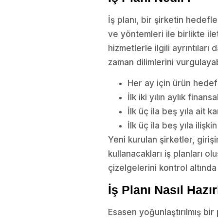
İş planı, bir şirketin hedef
ve yöntemleri ile birlikte il
hizmetlerle ilgili ayrıntılar
zaman dilimlerini vurgulayabil
Her ay için ürün hedefl
İlk iki yılın aylık finansa
İlk üç ila beş yıla ait k
İlk üç ila beş yıla ilişk
Yeni kurulan şirketler, giri
kullanacakları iş planları o
çizelgelerini kontrol altında 
İş Planı Nasıl Hazır
Esasen yoğunlaştırılmış bir