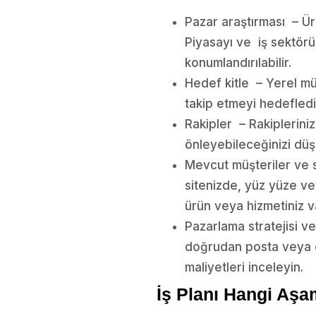
Pazar araştırması – Ür
Piyasayı ve iş sektörü
konumlandırılabilir.
Hedef kitle – Yerel mü
takip etmeyi hedeflediğin
Rakipler – Rakipleriniz
önleyebileceğinizi dü
Mevcut müşteriler ve s
sitenizde, yüz yüze vey
ürün veya hizmetiniz v
Pazarlama stratejisi ve 
doğrudan posta veya e-p
maliyetleri inceleyin.
İş Planı Hangi Aş