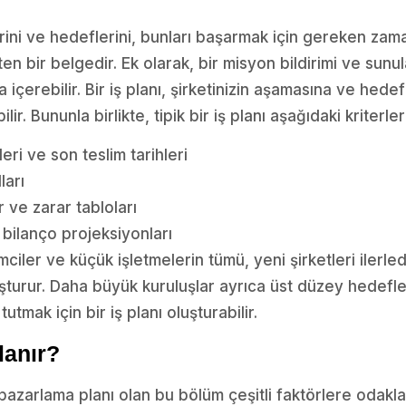
lerini ve hedeflerini, bunları başarmak için gereken zam
eten bir belgedir. Ek olarak, bir misyon bildirimi ve sunu
ı da içerebilir. Bir iş planı, şirketinizin aşamasına ve hed
ir. Bununla birlikte, tipik bir iş planı aşağıdaki kriterler
eri ve son teslim tarihleri
lları
ar ve zarar tabloları
in bilanço projeksiyonları
şimciler ve küçük işletmelerin tümü, yeni şirketleri ilerl
luşturur. Daha büyük kuruluşlar ayrıca üst düzey hedefle
tutmak için bir iş planı oluşturabilir.
lanır?
 pazarlama planı olan bu bölüm çeşitli faktörlere odakl