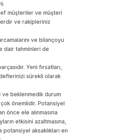
i.
ef müşteriler ve müşteri
lerdir ve rakipleriniz
arcamalarını ve bilançoyu
 dair tahminleri de
arçasıdır. Yeni fırsatları,
eflerinizi sürekli olarak
i ve beklenmedik durum
e çok önemlidir. Potansiyel
dan önce ele alınmasına
ların etkisini azaltmasına,
a potansiyel aksaklıkları en
.