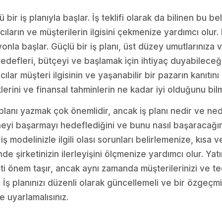
 bir iş planıyla başlar. İş teklifi olarak da bilinen bu be
ların ve müşterilerin ilgisini çekmenize yardımcı olur. H
zyonla başlar. Güçlü bir iş planı, üst düzey umutlarınıza 
hedefleri, bütçeyi ve başlamak için ihtiyaç duyabileceğ
acılar müşteri ilgisinin ve yaşanabilir bir pazarın kanıtını
rini ve finansal tahminlerin ne kadar iyi olduğunu bilm
ş planı yazmak çok önemlidir, ancak iş planı nedir ve nede
i, neyi başarmayı hedeflediğini ve bunu nasıl başaracağını
, iş modelinizle ilgili olası sorunları belirlemenize, kısa
e şirketinizin ilerleyişini ölçmenize yardımcı olur. Yat
ati önem taşır, ancak aynı zamanda müşterilerinizi ve ted
 İş planınızı düzenli olarak güncellemeli ve bir özgeçm
 uyarlamalısınız.