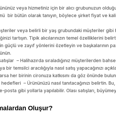
ününüz veya hizmetiniz için bir alıcı grubunuzun olduğ
nü bir bütün olarak tanıyın, böylece şirket fiyat ve kal
şteriler veya belirli bir yaş grubundaki müşteriler gibi
izi tartışın. Tipik alıcılarınızın temel özelliklerini belirt
in güçlü ve zayıf yönlerini özetleyin ve başkalarının paz
şünün.
atışlar – Halihazırda sıraladığınız müşterilerden bahs
a bir temsilci aracılığıyla nasıl satış yapacağınızı açıkl
arsa her birinin cironuza katkısını da göz önünde bulu
hedefleri – Ürününüzü nasıl tanıtacağınızı belirtin. Bu, r
osta gibi yollarla yapılabilir. Olası satışları, büyümeyi
amalardan Oluşur?