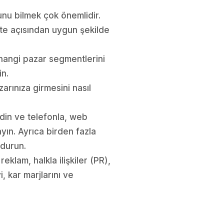
unu bilmek çok önemlidir.
ite açısından uygun şekilde
 hangi pazar segmentlerini
in.
arınıza girmesini nasıl
edin ve telefonla, web
ayın. Ayrıca birden fazla
ndurun.
eklam, halkla ilişkiler (PR),
, kar marjlarını ve