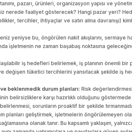
tanımı, pazarı, ürünleri, organizasyon yapısı ve yönetim
iz nerede faaliyet gösterecek? Hangi pazar yeri? Hed
llikler, tercihler, ihtiyaçlar ve satın alma davranışı) kim
eniz yeniyse bu, öngörülen nakit akışlarını, sermaye h
anda işletmenin ne zaman başabaş noktasına geleceğine
şılabilir iş hedefleri belirlemek, iş planının önemli bir p
ve değişen tüketici tercihlerini yansıtacak şekilde iş hed
 ve beklenmedik durum planları:
Risk değerlendirmes
cinin belirsizliklere karşı hazırlıklı olduğunu göstermed
n belirlenmesi, sorunların proaktif bir şekilde tırmanma
um planları geliştirmek, işletmelerin öngörülemeyen olay
k sağlamasına olanak tanır. Bu kapsamlı yaklaşım, yalnızc
 aynı zamanda yatırımcılara ve paydaşlara güven aşılar