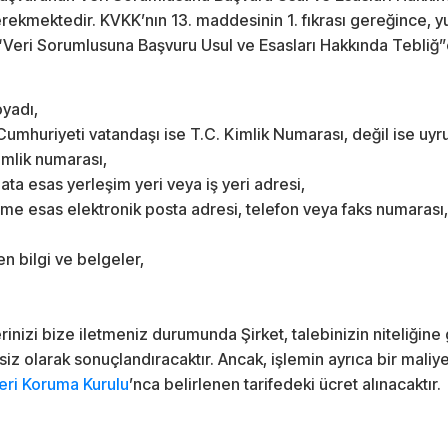
erekmektedir. KVKK’nın 13. maddesinin 1. fıkrası gereğince, yuk
i, “Veri Sorumlusuna Başvuru Usul ve Esasları Hakkında Tebliğ”
oyadı,
umhuriyeti vatandaşı ise T.C. Kimlik Numarası, değil ise uyru
imlik numarası,
ata esas yerleşim yeri veya iş yeri adresi,
rime esas elektronik posta adresi, telefon veya faks numarası,
n bilgi ve belgeler,
erinizi bize iletmeniz durumunda Şirket, talebinizin niteliğine
iz olarak sonuçlandıracaktır. Ancak, işlemin ayrıca bir maliye
leri Koruma Kurulu
’nca belirlenen tarifedeki ücret alınacaktır.