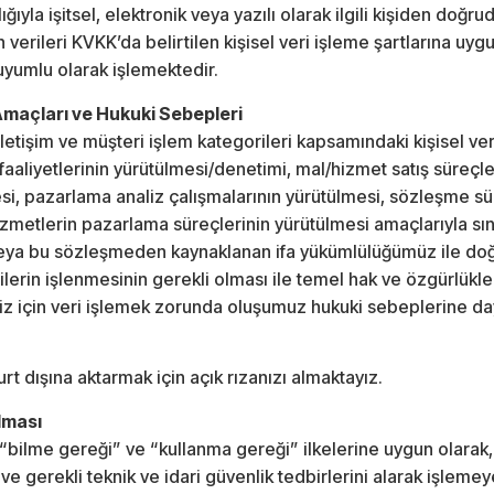
ılığıyla işitsel, elektronik veya yazılı olarak ilgili kişiden doğ
en verileri KVKK’da belirtilen kişisel veri işleme şartlarına uy
uyumlu olarak işlemektedir.
 Amaçları ve Hukuki Sebepleri
iletişim ve müşteri işlem kategorileri kapsamındaki kişisel veri
ş faaliyetlerinin yürütülmesi/denetimi, mal/hizmet satış süreç
mesi, pazarlama analiz çalışmalarının yürütülmesi, sözleşme sür
hizmetlerin pazarlama süreçlerinin yürütülmesi amaçlarıyla sınır
veya bu sözleşmeden kaynaklanan ifa yükümlülüğümüz ile doğr
verilerin işlenmesinin gerekli olması ile temel hak ve özgürlü
iz için veri işlemek zorunda oluşumuz hukuki sebeplerine 
yurt dışına aktarmak için açık rızanızı almaktayız.
ılması
zi “bilme gereği” ve “kullanma gereği” ilkelerine uygun olarak,
 gerekli teknik ve idari güvenlik tedbirlerini alarak işleme