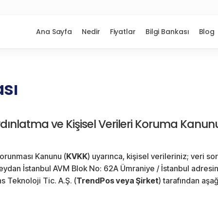
Ana Sayfa
Nedir
Fiyatlar
Bilgi Bankası
Blog
ası
dınlatma ve Kişisel Verileri Koruma Kanun
 Korunması Kanunu (
KVKK
) uyarınca, kişisel verileriniz; veri 
dan İstanbul AVM Blok No: 62A Ümraniye / İstanbul adresin
 Teknoloji Tic. A.Ş. (
TrendPos veya Şirket
) tarafından aş