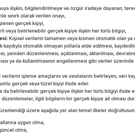
onuya ilişkin, bilgilendirilmeye ve özgür iradeye dayanan, t
le sınırlı olarak verilen onayı,
işlenen gerçek kişiyi,
rli veya belirlenebilir gerçek kişiye ilişkin her türlü bilgiyi,
esi:
Kişisel verilerin tamamen veya kısmen otomatik olan ya d
k kaydıyla otomatik olmayan yollarla elde edilmesi, kaydedi
si, yeniden düzenlenmesi, açıklanması, aktarılması, devralınm
ılması ya da kullanılmasının engellenmesi gibi veriler üzerinde 
 verilerin işleme amaçlarını ve vasıtalarını belirleyen, veri k
mlu gerçek veya tüzel kişiyi ifade eder.
i ya da belirlenebilir gerçek kişiye ilişkin her türlü bilgiyi ifa
kin düzenlemeler, ilgili bilgilerin bir gerçek kişiye ait olması 
düzenlendiği üzere aşağıda yer alan temel ilkeler doğrultusund
allarına uygun olma,
güncel olma,