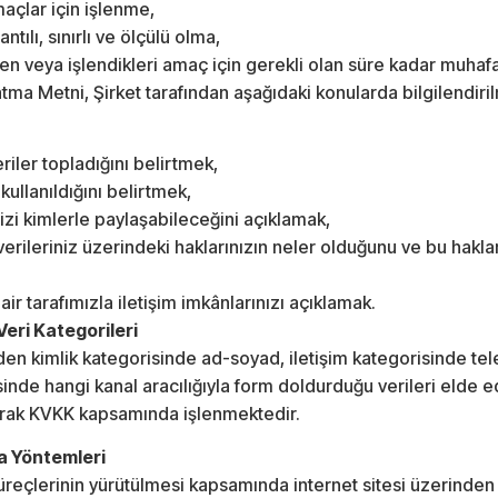
maçlar için işlenme,
ntılı, sınırlı ve ölçülü olma,
len veya işlendikleri amaç için gerekli olan süre kadar muhaf
atma Metni, Şirket tarafından aşağıdaki konularda bilgilendir
veriler topladığını belirtmek,
 kullanıldığını belirtmek,
inizi kimlerle paylaşabileceğini açıklamak,
l verileriniz üzerindeki haklarınızın neler olduğunu ve bu hakla
air tarafımızla iletişim imkânlarınızı açıklamak.
 Veri Kategorileri
ler’den kimlik kategorisinde ad-soyad, iletişim kategorisinde t
sinde hangi kanal aracılığıyla form doldurduğu verileri elde 
olarak KVKK kapsamında işlenmektedir.
ma Yöntemleri
 süreçlerinin yürütülmesi kapsamında internet sitesi üzerinde