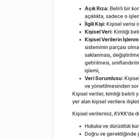
Açık Rıza:
Belirli bir k
açıklıkta, sadece o işlem
İlgili Kişi:
Kişisel verisi 
Kişisel Veri:
Kimliği beli
Kişisel Verilerin İşlenm
sisteminin parçası olma
saklanması, değiştirilme
getirilmesi, sınıflandır
işlemi,
Veri Sorumlusu:
Kişisel
ve yönetilmesinden soru
Kişisel veriler, kimliği belirl
yer alan kişisel verilere iliş
Kişisel verileriniz, KVKK’da 
Hukuka ve dürüstlük kur
Doğru ve gerektiğinde 