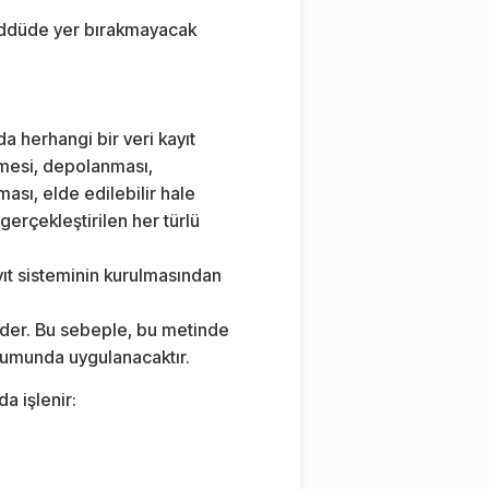
ereddüde yer bırakmayacak
a herhangi bir veri kayıt
lmesi, depolanması,
ası, elde edilebilir hale
gerçekleştirilen her türlü
ayıt sisteminin kurulmasından
de eder. Bu sebeple, bu metinde
durumunda uygulanacaktır.
a işlenir: