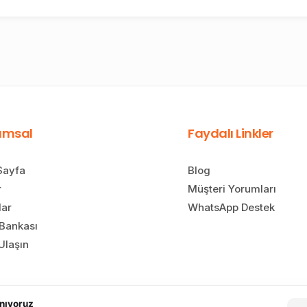
umsal
Faydalı Linkler
Sayfa
Blog
r
Müşteri Yorumları
lar
WhatsApp Destek
 Bankası
Ulaşın
anıyoruz