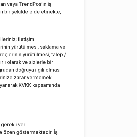
rudan veya TrendPos’ın iş
gun bir şekilde elde etmekte,
leriniz; iletişim
lerinin yürütülmesi, saklama ve
eçlerinin yürütülmesi, talep /
lı olarak ve sizlerle bir
udan doğruya ilgili olması
klerinize zarar vermemek
dayanarak KVKK kapsamında
 gerekli veri
ye özen göstermektedir. İş