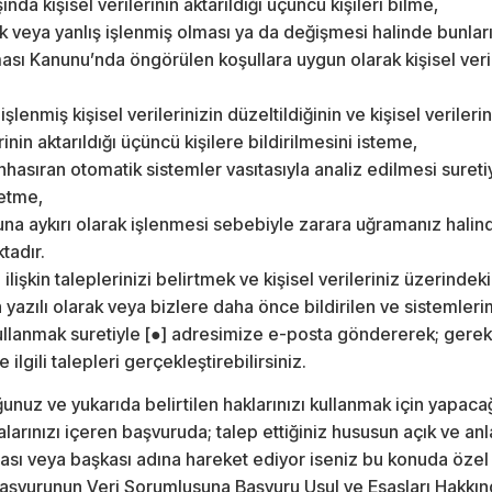
ında kişisel verilerinin aktarıldığı üçüncü kişileri bilme,
sik veya yanlış işlenmiş olması ya da değişmesi halinde bunlar
ması Kanunu’nda öngörülen koşullara uygun olarak kişisel veril
işlenmiş kişisel verilerinizin düzeltildiğinin ve kişisel verilerin
erinin aktarıldığı üçüncü kişilere bildirilmesini isteme,
nhasıran otomatik sistemler vasıtasıyla analiz edilmesi sureti
 etme,
nuna aykırı olarak işlenmesi sebebiyle zarara uğramanız halin
tadır.
za ilişkin taleplerinizi belirtmek ve kişisel verileriniz üzerinde
n yazılı olarak veya bizlere daha önce bildirilen ve sistemleri
kullanmak suretiyle [●] adresimize e-posta göndererek; gerekl
 ilgili talepleri gerçekleştirebilirsiniz.
duğunuz ve yukarıda belirtilen haklarınızı kullanmak için yapac
alarınızı içeren başvuruda; talep ettiğiniz hususun açık ve anla
lması veya başkası adına hareket ediyor iseniz bu konuda özel 
 başvurunun Veri Sorumlusuna Başvuru Usul ve Esasları Hakkın