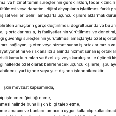
, mal ve hizmet temin süreçlerinin gereklilikleri, tedarik zinci
tülmesi veya denetimi, dijital altyapıların işletilmesi farklı pa
z kişisel verileri belirli amaçlarla üçüncü kişilere aktarmak du
belirtilen amaçların gerçekleştirilmesi doğrultusunda ve bu am
la, iş ortaklarımızla, iş faaliyetlerinin yürütülmesi ve denetimi
ilgi güvenliği süreçlerinin yürütülmesi amaçlarıyla özel iş orta
pımızı sağlayan, işleten veya hizmet sunan iş ortaklarımızla ve
kayet yönetimi ve risk analizi alanında hizmet sunan iş ortakl
etkili kamu kurumları ve özel kişi veya kuruluşlar ile üçüncü k
i hallerde özel olarak belirlenecek üçüncü kişilerle, işbu ay
ılabilecek, yurt içinde veya yurt dışında işlenebilecektir.
a ilişkin mevzuat kapsamında;
lenip işlenmediğini öğrenme,
enmesi halinde buna ilişkin bilgi talep etme,
şlenme amacını ve bunların amacına uygun kullanılıp kullanılma