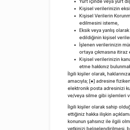
Yurt içinde veya yurt dış
Kişisel verilerinizin ek
Kişisel Verilerin Korun
edilmesini isteme,
Eksik veya yanlış olarak 
edildiğinin kişisel veril
İşlenen verilerinizin mü
ortaya çıkmasına itiraz
Kişisel verilerinizin ka
etme hakkınız bulunmak
İlgili kişiler olarak, haklarını
amacıyla; [●] adresine fizike
elektronik posta adresinizi 
ve/veya silme gibi işlemleri ve
İlgili kişiler olarak sahip ol
ettiğiniz hakka ilişkin açıklam
konunun şahsınız ile ilgili o
yetkinizi belgelendirilmesi,