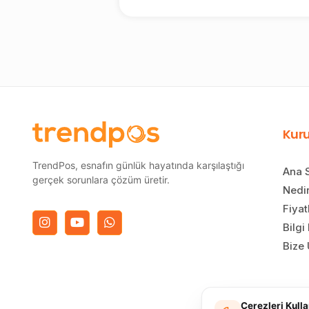
Kur
TrendPos, esnafın günlük hayatında karşılaştığı
Ana 
gerçek sorunlara çözüm üretir.
Nedi
Fiyat
Bilgi
Bize 
Çerezleri Kull