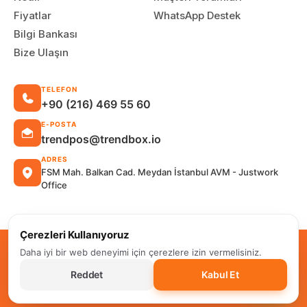
Fiyatlar
WhatsApp Destek
Bilgi Bankası
Bize Ulaşın
TELEFON
+90 (216) 469 55 60
E-POSTA
trendpos@trendbox.io
ADRES
FSM Mah. Balkan Cad. Meydan İstanbul AVM - Justwork
Office
Çerezleri Kullanıyoruz
TRENDPOS © Her Hakkı Saklıdır
Daha iyi bir web deneyimi için çerezlere izin vermelisiniz.
Reddet
Kabul Et
Satış Sözleşmesi
İptal ve İade Şartları
KVKK Politikası
Gizlilik Politikası
Çerez Politikası
Kullanım Koşulları