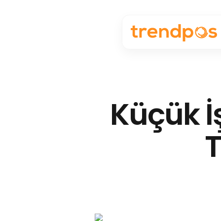
Küçük İ
T