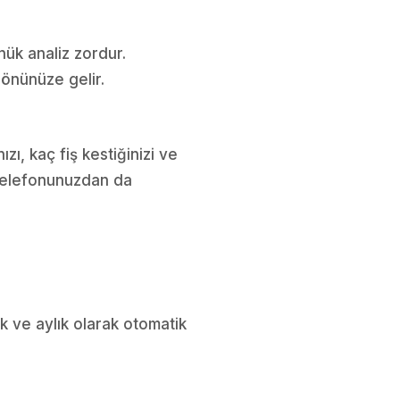
ük analiz zordur.
a önünüze gelir.
ı, kaç fiş kestiğinizi ve
 telefonunuzdan da
ık ve aylık olarak otomatik