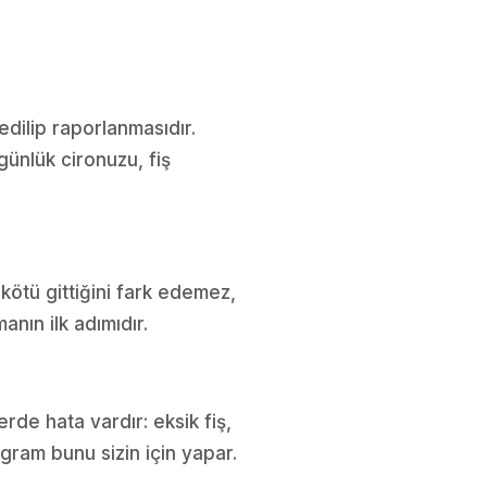
edilip raporlanmasıdır.
günlük cironuzu, fiş
 kötü gittiğini fark edemez,
anın ilk adımıdır.
rde hata vardır: eksik fiş,
ogram bunu sizin için yapar.