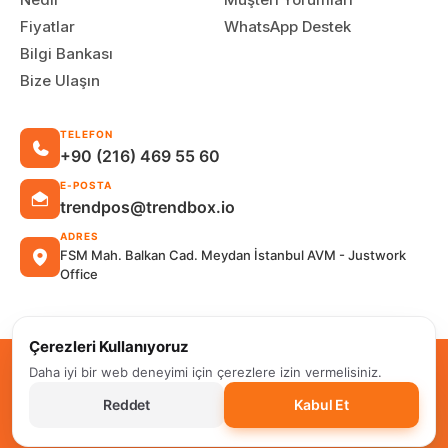
Fiyatlar
WhatsApp Destek
Bilgi Bankası
Bize Ulaşın
TELEFON
+90 (216) 469 55 60
E-POSTA
trendpos@trendbox.io
ADRES
FSM Mah. Balkan Cad. Meydan İstanbul AVM - Justwork
Office
Çerezleri Kullanıyoruz
TRENDPOS © Her Hakkı Saklıdır
Daha iyi bir web deneyimi için çerezlere izin vermelisiniz.
Reddet
Kabul Et
Satış Sözleşmesi
İptal ve İade Şartları
KVKK Politikası
Gizlilik Politikası
Çerez Politikası
Kullanım Koşulları