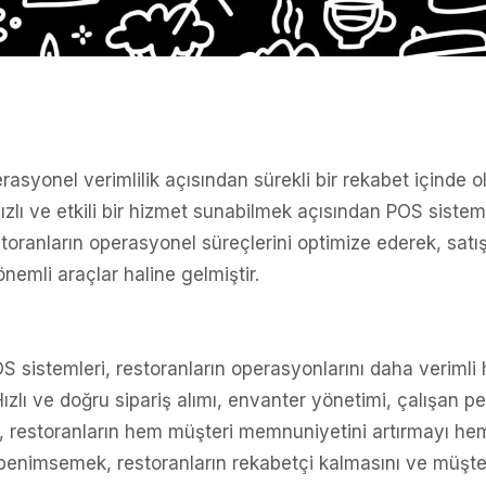
syonel verimlilik açısından sürekli bir rekabet içinde ol
ızlı ve etkili bir hizmet sunabilmek açısından POS siste
storanların operasyonel süreçlerini optimize ederek, satış
önemli araçlar haline gelmiştir.
istemleri, restoranların operasyonlarını daha verimli ha
Hızlı ve doğru sipariş alımı, envanter yönetimi, çalışan p
lar, restoranların hem müşteri memnuniyetini artırmayı hem 
ri benimsemek, restoranların rekabetçi kalmasını ve müşter