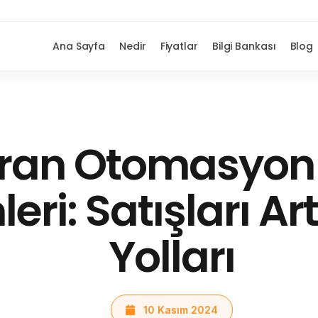
Ana Sayfa
Nedir
Fiyatlar
Bilgi Bankası
Blog
ran Otomasyon
eri: Satışları A
Yolları
10 Kasım 2024