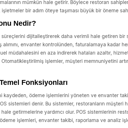
malarının mümkün hale getirir. Böylece restoran sahipl
 işletmeler bir adım öteye taşıması büyük bir öneme sahi
onu Nedir?
reçlerini dijitalleştirerek daha verimli hale getiren bir 
ş alımını, envanter kontrolünden, faturalamaya kadar h
l müdahalesini en aza indirerek hataları azaltır, hizmet s
Otomatikleştirilmiş işlemler, müşteri memnuniyetini artırı
Temel Fonksiyonları
ini kaydeden, ödeme işlemlerini yöneten ve envanter tak
istemleri denir. Bu sistemler, restoranların müşteri hi
 hale getirmelerine yardımcı olur. POS sistemlerinin rest
, ödeme işlemleri, envanter takibi, raporlama ve analiz iş