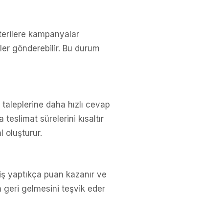
terilere kampanyalar
fler gönderebilir. Bu durum
i taleplerine daha hızlı cevap
 teslimat sürelerini kısaltır
l oluşturur.
riş yaptıkça puan kazanır ve
in geri gelmesini teşvik eder