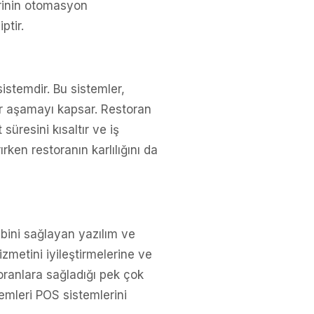
erinin otomasyon
ptir.
sistemdir. Bu sistemler,
er aşamayı kapsar. Restoran
üresini kısaltır ve iş
rken restoranın karlılığını da
ibini sağlayan yazılım ve
zmetini iyileştirmelerine ve
oranlara sağladığı pek çok
lemleri POS sistemlerini