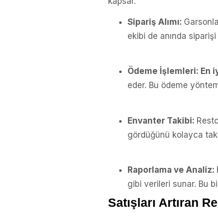
kapsar.
Sipariş Alımı:
Garsonla
ekibi de anında siparişi
Ödeme İşlemleri: En i
eder. Bu ödeme yönteml
Envanter Takibi:
Resto
gördüğünü kolayca takip 
Raporlama ve Analiz:
gibi verileri sunar. Bu b
Satışları Artıran R